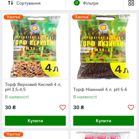
Сортування
0
Фільтри
"Квитка"
"Квитка"
Торф Верховий Кислий 4 л,
pH 3,5-4,5
Торф Нізинний 4 л. рН 5-6
В наявності
В наявності
30
30
₴
₴
Купити
Купити
"Квитка"