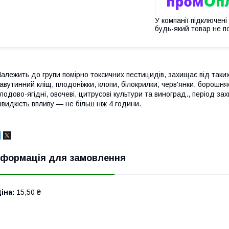
У компанії підключені
будь-який товар не п
алежить до групи помірно токсичних пестицидів, захищає від таких ш
авутинний кліщ, плодоніжки, клопи, білокрилки, черв'янки, борошня
лодово-ягідні, овочеві, цитрусові культури та виноград., період зах
видкість впливу — не більш ніж 4 години.
нформація для замовлення
іна:
15,50 ₴