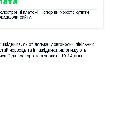
 електронні платежі. Тепер ви можете купити
окидаючи сайту.
кідників, як-от лялька, довгоносик, пінільник,
стий червець та ін. шкідники, які знищують
исної дії препарату становить 10-14 днів,