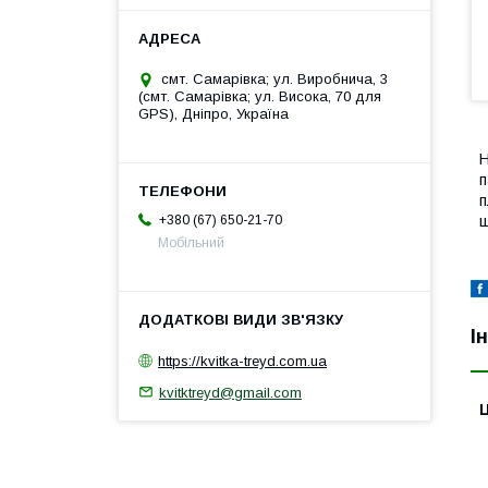
смт. Самарівка; ул. Виробнича, 3
(смт. Самарівка; ул. Висока, 70 для
GPS), Дніпро, Україна
Н
п
п
ш
+380 (67) 650-21-70
Мобільний
І
https://kvitka-treyd.com.ua
kvitktreyd@gmail.com
Ц