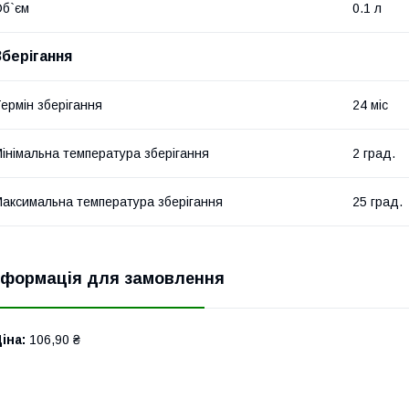
б`єм
0.1 л
Зберігання
ермін зберігання
24 міс
інімальна температура зберігання
2 град.
аксимальна температура зберігання
25 град.
нформація для замовлення
іна:
106,90 ₴