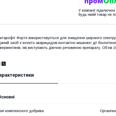
У компанії підключені
будь-який товар не п
ктарофіт Форте використовується для знищення широкого спектру ш
аний засіб є інсекто-акарицидом контактно-кишкової дії біологічн
вермектинів, які виступають діючою речовиною препарату. Об’єм 1
арактеристики
Основні
ип комплексного добрива
Органічн