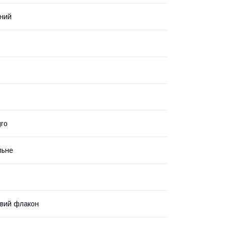
ний
ro
льне
вий флакон