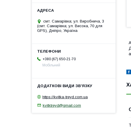
смт. Самарівка; ул. Виробнича, 3
(смт. Самарівка; ул. Висока, 70 для
GPS), Дніпро, Україна
А
Д
а
+380 (67) 650-21-70
Мобільний
Х
https://kvitka-treyd.com.ua
kvitktreyd@gmail.com
Т