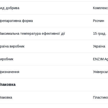
ид добрива
Комплекс
репаративна форма
Розчин
аксимальна температура ефективної дії
15 град.
раїна виробник
Україна
иробник
ENZIM Ag
ризначення
Універса
Упаковка
паковка
Пластико