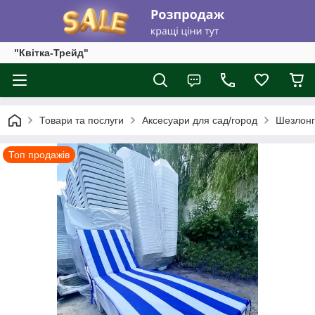
"Квітка-Трейд"
Товари та послуги
Аксесуари для сад/город
Шезлонг
Топ продажів