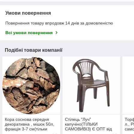
Умови повернення
Повернення товару впродовж 14 днів за домовленістю
Всі умови повернення
Подібні товари компанії
Кора соснова середня
Стілець "Луч"
Торф
декоративна , мішок 50л,
капучіно(ТІЛЬКИ
л., 
фракція 3-7 см(тільки
САМОВИВІЗ) Є ОПТ від
само
самовивіз)
10шт