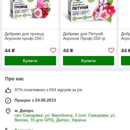
Добриво для троянд
Добриво для Петуній
Добр
Агроном профі 250 г
Агроном Профі 250 гр
Агро
44
44
44
₴
₴
Купити
Купити
Про нас
97% позитивних з 564 відгуків за рік
Працює з 24.06.2013
м. Дніпро
смт. Самарівка; ул. Виробнича, 3 (смт. Самарівка; ул.
Висока, 70 для GPS), Дніпро, Україна