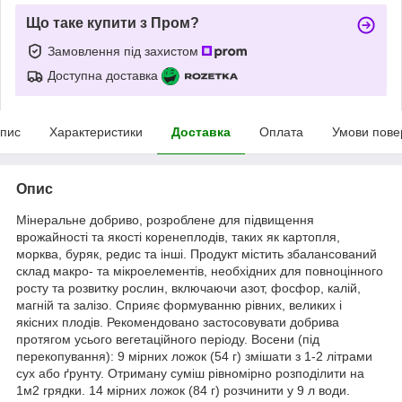
Що таке купити з Пром?
Замовлення під захистом
Доступна доставка
пис
Характеристики
Доставка
Оплата
Умови пове
Опис
Мінеральне добриво, розроблене для підвищення
врожайності та якості коренеплодів, таких як картопля,
морква, буряк, редис та інші. Продукт містить збалансований
склад макро- та мікроелементів, необхідних для повноцінного
росту та розвитку рослин, включаючи азот, фосфор, калій,
магній та залізо. Сприяє формуванню рівних, великих і
якісних плодів. Рекомендовано застосовувати добрива
протягом усього вегетаційного періоду. Восени (під
перекопування): 9 мірних ложок (54 г) змішати з 1-2 літрами
сух або ґрунту. Отриману суміш рівномірно розподілити на
1м2 грядки. 14 мірних ложок (84 г) розчинити у 9 л води.