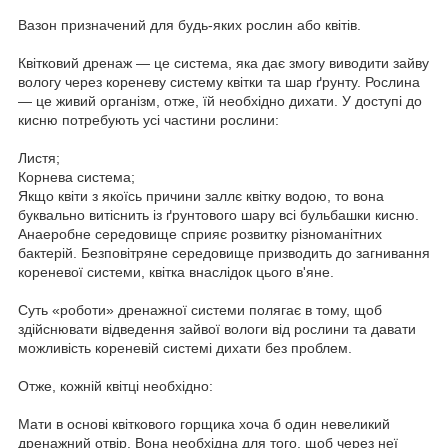
Вазон призначений для будь-яких рослин або квітів.
Квітковий дренаж — це система, яка дає змогу виводити зайву
вологу через кореневу систему квітки та шар ґрунту. Рослина
— це живий організм, отже, їй необхідно дихати. У доступі до
кисню потребують усі частини рослини:
Листя;
Корнева система;
Якщо квіти з якоїсь причини заллє квітку водою, то вона
буквально витіснить із ґрунтового шару всі бульбашки кисню.
Анаеробне середовище сприяє розвитку різноманітних
бактерій. Безповітряне середовище призводить до загнивання
кореневої системи, квітка внаслідок цього в'яне.
Суть «роботи» дренажної системи полягає в тому, щоб
здійснювати відведення зайвої вологи від рослини та давати
можливість кореневій системі дихати без проблем.
Отже, кожній квітці необхідно:
Мати в основі квіткового горщика хоча б один невеликий
дренажний отвір. Вона необхідна для того, щоб через неї