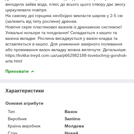
виходила зайва вода, плюс до всього цього отвору дає змогу
циркулювати повітря.
На самому дні горщика необхідно викласти шаром у 2-5 см
(залежить від типу рослини) дренаж.
Новітня серія пластикових вазонів із дренажною системою!
Унікальні кольори та поєднання! Складається з кашпо та
вазона вкладки. Рослина висаджується у вазон-кладка та
вставляється в кашпо. Для уникнення замірного поливання
або промивання вазон вкладку можна витягнути. Детальніше:
https://kvitka-treyd.com.ua/ua/p662982188-tsvetochnyj-gorshok-
arte.html
Приховати
Характеристики
Основні атрибути
Тип
Вазон
Виробник
Santino
Країна виробник
Молдова
Стан
Новий