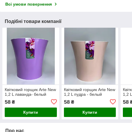
Всі умови повернення
Подібні товари компанії
Квітковий горщик Arte New
Квітковий горщик Arte New
Квіт
1,2 L лаванда- белый
1,2 L пудра - белый
1,2 
58
58
58
₴
₴
Купити
Купити
Про нас