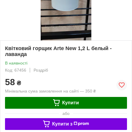
Квітковий горщик Arte New 1,2 L белый -
лаванда
В наявності
Код: 67456
Роздріб
58
₴
Мінімальна сума замовлення на сайті — 350 ₴
Купити
або
Купити з