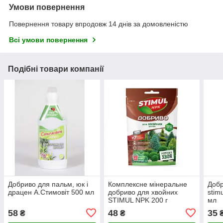
Умови повернення
Повернення товару впродовж 14 днів за домовленістю
Всі умови повернення
Подібні товари компанії
Добриво для пальм, юк і
Комплексне мінеральне
Добр
драцен А.Стимовіт 500 мл
добриво для хвойних
stim
STIMUL NPK 200 г
мл
58
48
35
₴
₴