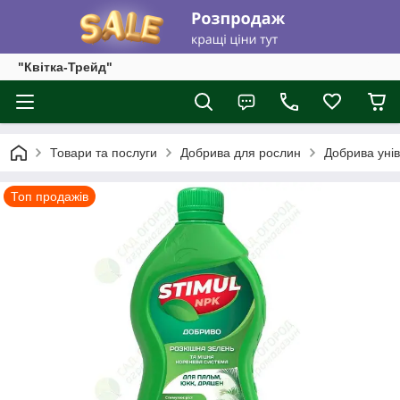
"Квітка-Трейд"
Товари та послуги
Добрива для рослин
Добрива уні
Топ продажів