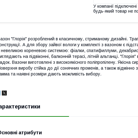
У компанії підключені
будь-який товар не п
азон "Глорія" розроблений в класичному, стриманому дизайні. Тра
онструкції. А для збору зайвої вологи у комплекті з вазоном є підс
 невеликою кореневою системою: фіалки, спатифиллуми, декабристи,
иглядають на підвіконні, балконній терасі, літній альтанці. "Глорія
адок. Вазони виготовлені з високоякісного поліпропілену. Якісна си
оверхня виробу стійка до дії сонячних променів, а також відмінно 
амма та наявні розміри дають можливість вибору.
арактеристики
Основні атрибути