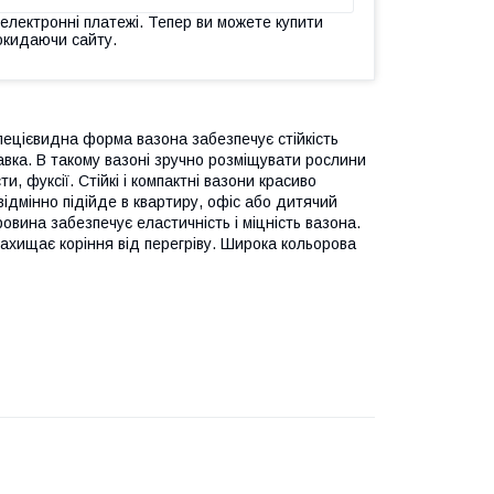
 електронні платежі. Тепер ви можете купити
окидаючи сайту.
пецієвидна форма вазона забезпечує стійкість
тавка. В такому вазоні зручно розміщувати рослини
 фуксії. Стійкі і компактні вазони красиво
" відмінно підійде в квартиру, офіс або дитячий
ровина забезпечує еластичність і міцність вазона.
захищає коріння від перегріву. Широка кольорова