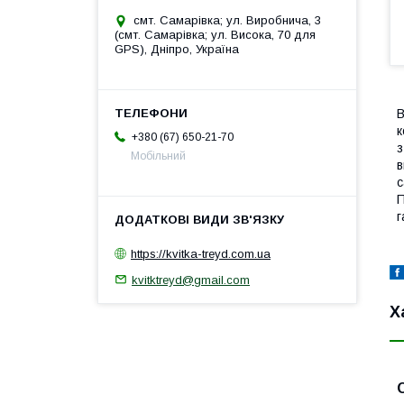
смт. Самарівка; ул. Виробнича, 3
(смт. Самарівка; ул. Висока, 70 для
GPS), Дніпро, Україна
В
к
+380 (67) 650-21-70
з
Мобільний
в
с
П
г
https://kvitka-treyd.com.ua
kvitktreyd@gmail.com
Х