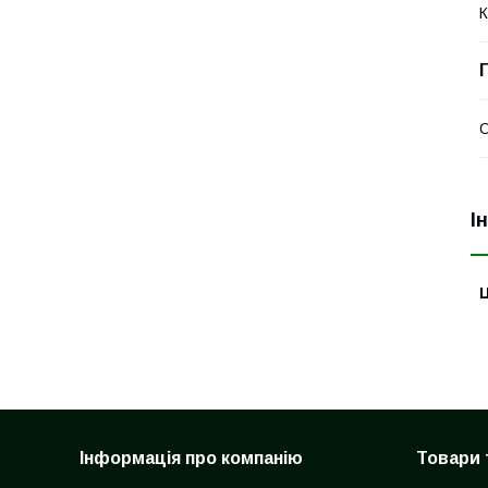
К
О
І
Ц
Інформація про компанію
Товари 