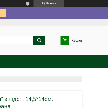
Кошик
Кошик
" з підст. 14,5*14см.
еана