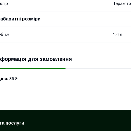
олір
Теракото
Габаритні розміри
б`єм
1.6 л
нформація для замовлення
іна:
36 ₴
та послуги