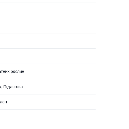
атних рослин
а, Підлогова
ілен