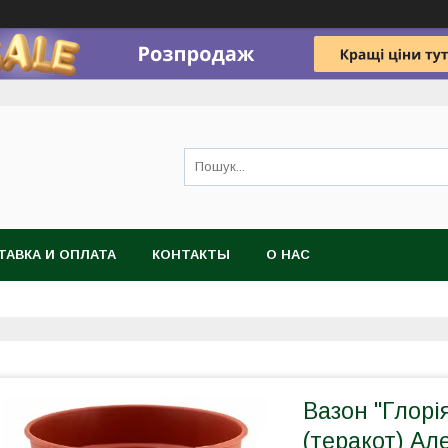
ТАВКА И ОПЛАТА
КОНТАКТЫ
О НАС
Вазон "Глорія
(теракот) Ал