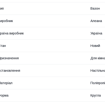
ип
Вазон
иробник
Алеана
раїна виробник
Україна
Стан
Новий
ризначення
Для кімн
становлення
Настільн
атеріал
Поліпроп
Форма
Кругла