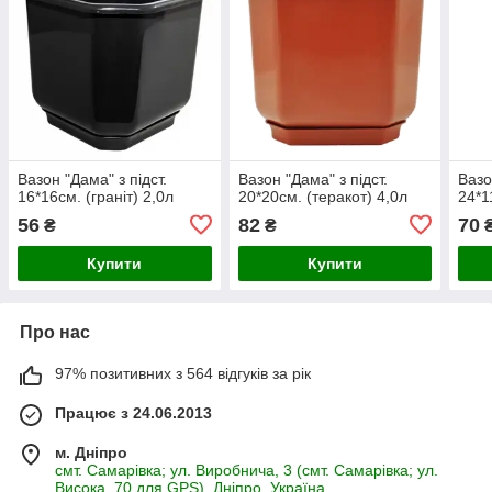
Вазон "Дама" з підст.
Вазон "Дама" з підст.
Вазо
16*16см. (граніт) 2,0л
20*20см. (теракот) 4,0л
24*1
56
82
70
₴
₴
Купити
Купити
Про нас
97% позитивних з 564 відгуків за рік
Працює з 24.06.2013
м. Дніпро
смт. Самарівка; ул. Виробнича, 3 (смт. Самарівка; ул.
Висока, 70 для GPS), Дніпро, Україна