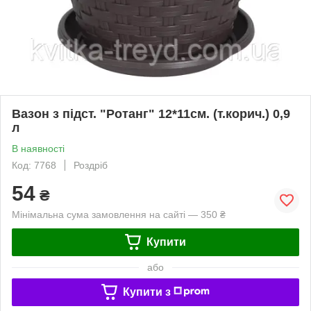
Вазон з підст. "Ротанг" 12*11см. (т.корич.) 0,9
л
В наявності
Код: 7768
Роздріб
54
₴
Мінімальна сума замовлення на сайті — 350 ₴
Купити
або
Купити з