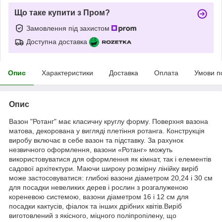
Що таке купити з Пром?
Замовлення під захистом
Доступна доставка
Опис
Характеристики
Доставка
Оплата
Умови п
Опис
Вазон "Ротанг" має класичну круглу форму. Поверхня вазона
матова, декорована у вигляді плетіння ротанга. Конструкція
виробу включає в себе вазон та підставку. За рахунок
незвичного оформлення, вазони «Ротанг» можуть
використовуватися для оформлення як кімнат, так і елементів
садової архітектури. Маючи широку розмірну лінійку виріб
може застосовуватися: глибокі вазони діаметром 20,24 і 30 см
для посадки невеликих дерев і рослин з розгалуженою
кореневою системою, вазони діаметром 16 і 12 см для
посадки кактусів, фіалок та інших дрібних квітів.Виріб
виготовлений з якісного, міцного поліпропілену, що