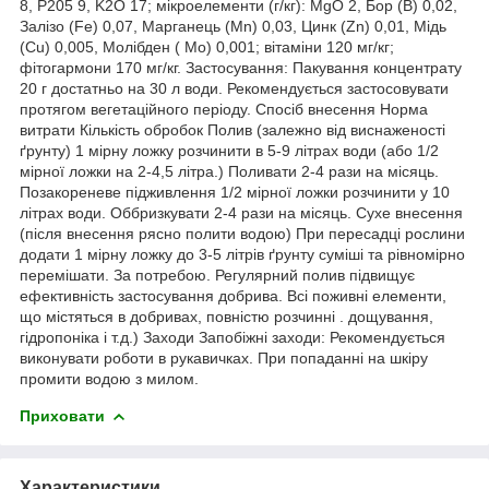
8, P205 9, K2O 17; мікроелементи (г/кг): MgO 2, Бор (B) 0,02,
Залізо (Fe) 0,07, Марганець (Mn) 0,03, Цинк (Zn) 0,01, Мідь
(Cu) 0,005, Молібден ( Mo) 0,001; вітаміни 120 мг/кг;
фітогармони 170 мг/кг. Застосування: Пакування концентрату
20 г достатньо на 30 л води. Рекомендується застосовувати
протягом вегетаційного періоду. Спосіб внесення Норма
витрати Кількість обробок Полив (залежно від виснаженості
ґрунту) 1 мірну ложку розчинити в 5-9 літрах води (або 1/2
мірної ложки на 2-4,5 літра.) Поливати 2-4 рази на місяць.
Позакореневе підживлення 1/2 мірної ложки розчинити у 10
літрах води. Оббризкувати 2-4 рази на місяць. Сухе внесення
(після внесення рясно полити водою) При пересадці рослини
додати 1 мірну ложку до 3-5 літрів ґрунту суміші та рівномірно
перемішати. За потребою. Регулярний полив підвищує
ефективність застосування добрива. Всі поживні елементи,
що містяться в добривах, повністю розчинні . дощування,
гідропоніка і т.д.) Заходи Запобіжні заходи: Рекомендується
виконувати роботи в рукавичках. При попаданні на шкіру
промити водою з милом.
Приховати
Характеристики