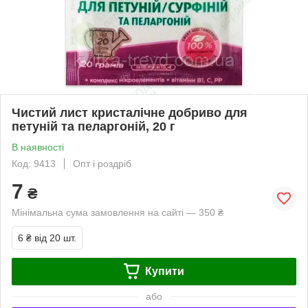
Чистий лист кристалічне добриво для
петуній та пеларгоній, 20 г
В наявності
Код: 9413
Опт і роздріб
7
₴
Мінімальна сума замовлення на сайті — 350 ₴
6 ₴
від 20 шт.
Купити
або