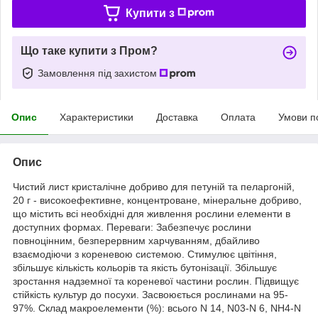
Купити з
Що таке купити з Пром?
Замовлення під захистом
Опис
Характеристики
Доставка
Оплата
Умови п
Опис
Чистий лист кристалічне добриво для петуній та пеларгоній,
20 г - високоефективне, концентроване, мінеральне добриво,
що містить всі необхідні для живлення рослини елементи в
доступних формах. Переваги: Забезпечує рослини
повноцінним, безперервним харчуванням, дбайливо
взаємодіючи з кореневою системою. Стимулює цвітіння,
збільшує кількість кольорів та якість бутонізації. Збільшує
зростання надземної та кореневої частини рослин. Підвищує
стійкість культур до посухи. Засвоюється рослинами на 95-
97%. Склад макроелементи (%): всього N 14, N03-N 6, NH4-N