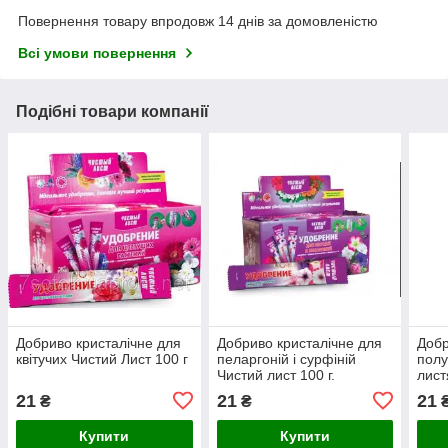
Повернення товару впродовж 14 днів за домовленістю
Всі умови повернення
Подібні товари компанії
Добриво кристалічне для
Добриво кристалічне для
Добр
квітучих Чистий Лист 100 г
пеларгоній і сурфіній
полу
Чистий лист 100 г.
лист
21
21
21
₴
₴
Купити
Купити