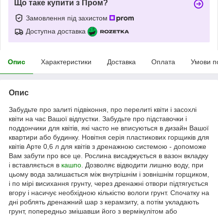
Що таке купити з Пром?
Замовлення під захистом
Доступна доставка
Опис
Характеристики
Доставка
Оплата
Умови п
Опис
Забудьте про залиті підвіконня, про перелиті квіти і засохлі
квіти на час Вашої відпустки. Забудьте про підставочки і
поддончики для квітів, які часто не вписуються в дизайн Вашої
квартири або будинку. Новітня серія пластикових горщиків для
квітів Арте 0,6 л для квітів з дренажною системою - допоможе
Вам забути про все це. Рослина висаджується в вазон вкладку
і вставляється в
кашпо
. Дозволяє відводити лишню воду, при
цьому вода залишається між внутрішнім і зовнішнім горщиком,
і по мірі висихання грунту, через дренажні отвори підтягується
вгору і насичує необхідною кількістю вологи грунт. Спочатку на
дні роблять дренажний шар з керамзиту, а потім укладають
грунт, попередньо змішавши його з вермікулітом або