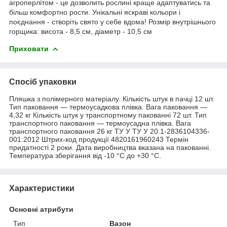
агроперлітом - це дозволить рослині краще адаптуватись та
більш комфортно рости. Унікальні яскраві кольори і
поєднання - створіть свято у себе вдома! Розмір внутрішнього
горщика: висота - 8,5 см, діаметр - 10,5 см
Приховати
Спосіб упаковки
Пляшка з полімерного матеріалу. Кількість штук в пачці 12 шт.
Тип паковання — термоусадкова плівка. Вага паковання —
4,32 кг Кількість штук у транспортному пакованні 72 шт. Тип
транспортного паковання — термоусадна плівка. Вага
транспортного паковання 26 кг ТУ У ТУ У 20.1-2836104336-
001:2012 Штрих-код продукції 4820161960243 Термін
придатності 2 роки. Дата виробництва вказана на пакованні.
Температура зберігання від -10 °C до +30 °C.
Характеристики
Основні атрибути
Тип
Вазон