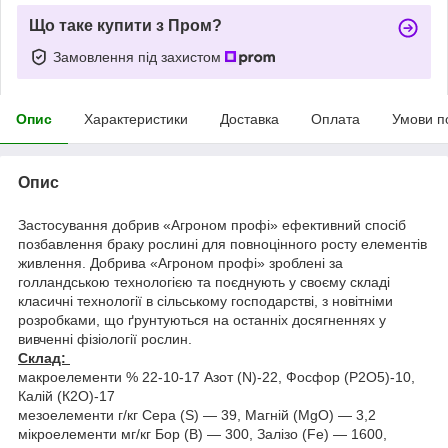
Що таке купити з Пром?
Замовлення під захистом
Опис
Характеристики
Доставка
Оплата
Умови п
Опис
Застосування добрив «Агроном профі» ефективний спосіб
позбавлення браку рослині для повноцінного росту елементів
живлення. Добрива «Агроном профі» зроблені за
голландською технологією та поєднують у своєму складі
класичні технології в сільському господарстві, з новітніми
розробками, що ґрунтуються на останніх досягненнях у
вивченні фізіології рослин.
Склад:
макроелементи % 22-10-17 Азот (N)-22, Фосфор (Р2О5)-10,
Калій (К2О)-17
мезоелементи г/кг Сера (S) — 39, Магній (MgO) — 3,2
мікроелементи мг/кг Бор (В) — 300, Залізо (Fe) — 1600,