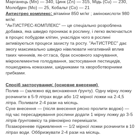
Марганець (Mn) — 340, Цинк (Zn) — 315, Мідь (Cu) — 230,
Молобден (Мо) — 25, Кобальт (Со) — 21
Антистрес комплекс:
вітаміни 850 мг/кг ; амінокислоти 980
мг/кг.
"АнТИСТРЕС-КОМПЛЕКС" — це спеціально розроблена
добавка, яка швидко проникає в рослину, і легко включається
в процес побудови клітин, унаслідок чого в рослині
активізуються процеси захисту та росту. "АнТИСТРЕС" дає
змогу максимально швидко нівелювати негативний вплив
таких чинників, як-от:гаса, брак основного харчування,
мікроелементне голодування, застосування пестицидів,
пошкоджень комахами, шкідниками та хвороботворними
грибками.
Спосіб застосування: (основне внесення)
Полив — (залежно від виснаження ґрунту). Одну мірну ложку
розчинити в 5-9 літрах води або 1/2 мірної ложки на 2-4,5
літра. Поливати 2-4 рази на місяць.
Сухе внесення — (після внесення рясно пролити водою) —
під час пересаджування рослини додати 1 мірну ложку до 3-5
літрів ґрунтовмісу та рівномірно перемішати.
Позакореневе підживлення — 1/2 мірної ложки розчинити в 10
літрах води. Оббризкувати 2-4 рази на місяць.