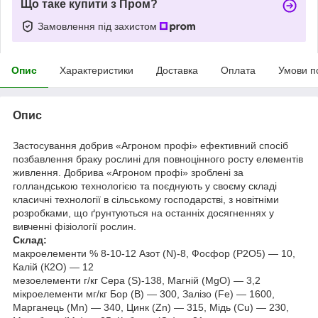
Що таке купити з Пром?
Замовлення під захистом
Опис
Характеристики
Доставка
Оплата
Умови п
Опис
Застосування добрив «Агроном профі» ефективний спосіб
позбавлення браку рослині для повноцінного росту елементів
живлення. Добрива «Агроном профі» зроблені за
голландською технологією та поєднують у своєму складі
класичні технології в сільському господарстві, з новітніми
розробками, що ґрунтуються на останніх досягненнях у
вивченні фізіології рослин.
Склад:
макроелементи % 8-10-12 Азот (N)-8, Фосфор (Р2О5) — 10,
Калій (К2О) — 12
мезоелементи г/кг Сера (S)-138, Магній (MgO) — 3,2
мікроелементи мг/кг Бор (В) — 300, Залізо (Fe) — 1600,
Марганець (Mn) — 340, Цинк (Zn) — 315, Мідь (Cu) — 230,