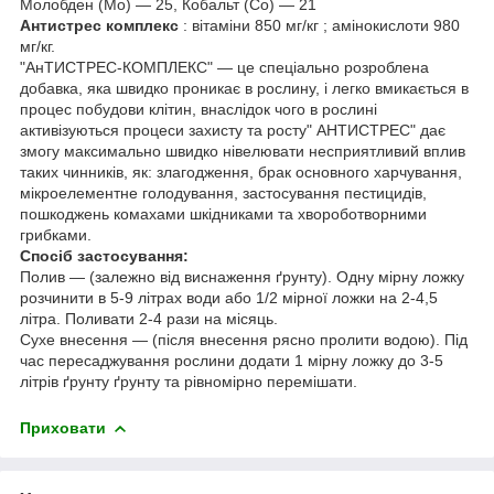
Молобден (Мо) — 25, Кобальт (Со) — 21
Антистрес комплекс
: вітаміни 850 мг/кг ; амінокислоти 980
мг/кг.
"АнТИСТРЕС-КОМПЛЕКС" — це спеціально розроблена
добавка, яка швидко проникає в рослину, і легко вмикається в
процес побудови клітин, внаслідок чого в рослині
активізуються процеси захисту та росту" АНТИСТРЕС" дає
змогу максимально швидко нівелювати несприятливий вплив
таких чинників, як: злагодження, брак основного харчування,
мікроелементне голодування, застосування пестицидів,
пошкоджень комахами шкідниками та хвороботворними
грибками.
Спосіб застосування:
Полив — (залежно від виснаження ґрунту). Одну мірну ложку
розчинити в 5-9 літрах води або 1/2 мірної ложки на 2-4,5
літра. Поливати 2-4 рази на місяць.
Сухе внесення — (після внесення рясно пролити водою). Під
час пересаджування рослини додати 1 мірну ложку до 3-5
літрів ґрунту ґрунту та рівномірно перемішати.
Приховати