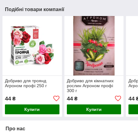
Подібні товари компанії
Добриво для троянд
Добриво для кімнатних
Добр
Агроном профі 250 г
рослин Агроном профі
Агро
300 г
44
44
44
₴
₴
Купити
Купити
Про нас