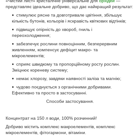
«Чистий лист» кристалічне універсальне для
орхідей
—
представляє ідеальне добриво, що дає найкращий результат:
стимулює рясне та довготривале цвітіння, збільшує
кількість бутонів, кольорів і яскравість квіткових відтінків;
підвищує опірність до хвороб, гниль і
переохолодження;
забезпечує рослини повноцінним, безперервним
живленням, компенсує дефіцит макро- та
мікроелементів;
сприяє швидкому та пропорційному росту рослин.
Зміцнює кореневу систему;
немає хлорозу, завдяки наявності заліза та магнію;
чудово поєднується з органічними добривами.
Ефективно та просто в застосуванні.
Способи застосування.
Концентрат на 150 л води, 100% розчинний!
Добриво містить комплекс макроелементів, комплекс
мікроелементів, фітогармони, вітаміни.