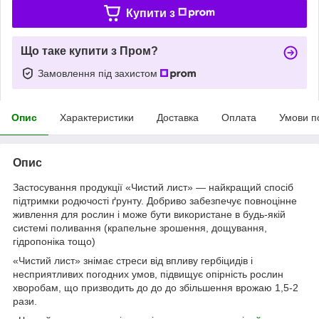
Купити з
Що таке купити з Пром?
Замовлення під захистом
Опис
Характеристики
Доставка
Оплата
Умови п
Опис
Застосування продукції «Чистий лист» — найкращий спосіб
підтримки родючості ґрунту. Добриво забезпечує повноцінне
живлення для рослин і може бути використане в будь-якій
системі поливання (крапельне зрошення, дощування,
гідропоніка тощо)
«Чистий лист» знімає стреси від впливу гербіцидів і
несприятливих погодних умов, підвищує опірність рослин
хворобам, що призводить до до до збільшення врожаю 1,5-2
рази.