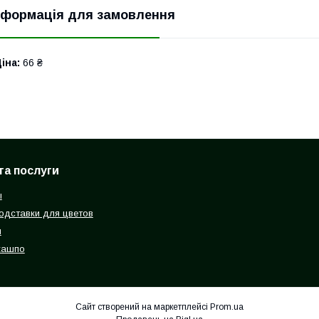
нформація для замовлення
іна:
66 ₴
та послуги
ы
одставки для цветов
я
кашпо
Сайт створений на маркетплейсі
Prom.ua