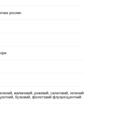
атних рослин
ьори
зелений, малиновий, рожевий, салатовий, зелений
ентний, бузковий, фіолетовий флуоресцентний