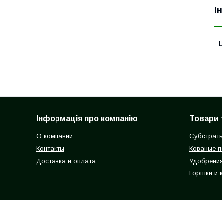
І
Ц
Інформація про компанію
Товари 
О компании
Субстрат
Контакты
Кованые п
Доставка и оплата
Удобрени
Горшки и 