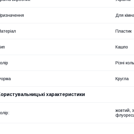
ризначення
Для кімн
атеріал
Пластик
ип
Кашпо
олір
Різні кол
Форма
Кругла
Користувальницькі характеристики
жовтий, 
олір:
флуоресц