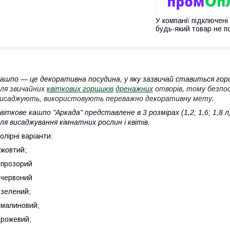
У компанії підключені
будь-який товар не п
ашпо — це декоративна посудина, у яку зазвичай ставиться гор
ля звичайних
квіткових горщиків
дренажних
отворів, тому безпос
исаджують, використовують переважно декоративну мету.
віткове кашпо "Аркада" представлене в 3 розмірах (1,2; 1,6; 1,8 л
ля висаджування кімнатних рослин і квітів.
олірні варіанти:
 жовтий;
 прозорий
 червоний
 зелений;
 малиновий;
 рожевий;