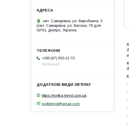
смт. Самарівка; ул. Виробнича, 3
(смт. Самарівка; ул. Висока, 70 для
GPS), Дніпро, Україна
К
д
в
+380 (67) 650-21-70
К
Мобільний
д
К
-
-
https://kvitka-treyd.com.ua
-
kvitktreyd@gmail.com
-
-
-