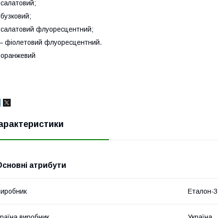
 салатовий;
 бузковий;
 салатовий флуоресцентний;
 фіолетовий флуоресцентний.
 оранжевий
арактеристики
Основні атрибути
иробник
Еталон-З
раїна виробник
Україна