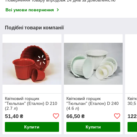
Повернення товару впродовж 14 днів за домовленістю
Всі умови повернення
Подібні товари компанії
Квітковий горщик
Квітковий горщик
Квіт
"Тюльпан" (Еталон) D 210
"Тюльпан" (Еталон) D 240
30,5
(2.7 л)
(4.6 л)
51,40
66,50
122
₴
₴
Купити
Купити