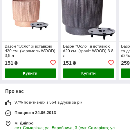
Вазон "Осло" зі вставкою
Вазон "Осло" зі вставкою
Вазо
d20 см. (карамель WOOD)
d20 см. (граніт WOOD) 3.8
та д
3,8 л
л
d24с
151
151
259
₴
₴
Купити
Купити
Про нас
97% позитивних з 564 відгуків за рік
Працює з 24.06.2013
м. Дніпро
смт. Самарівка; ул. Виробнича, 3 (смт. Самарівка; ул.