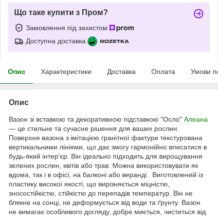
Що таке купити з Пром?
Замовлення під захистом
Доступна доставка
Опис
Характеристики
Доставка
Оплата
Умови п
Опис
Вазон зі вставкою та декоративною підставкою "Осло"
Алеана
— це стильне та сучасне рішення для ваших рослин.
Поверхня вазона з імітацією гранітної фактури текстурована
вертикальними лініями, що дає змогу гармонійно вписатися в
будь-який інтер'єр. Він ідеально підходить для вирощування
зелених рослин, квітів або трав. Можна використовувати як
вдома, так і в офісі, на балконі або веранді. Виготовлений із
пластику високої якості, що вирізняється міцністю,
зносостійкістю, стійкістю до перепадів температур. Він не
блякне на сонці, не деформується від води та ґрунту. Вазон
не вимагає особливого догляду, добре миється, чиститься від