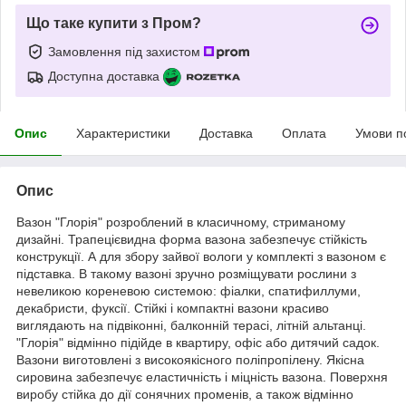
Що таке купити з Пром?
Замовлення під захистом
Доступна доставка
Опис
Характеристики
Доставка
Оплата
Умови п
Опис
Вазон "Глорія" розроблений в класичному, стриманому
дизайні. Трапецієвидна форма вазона забезпечує стійкість
конструкції. А для збору зайвої вологи у комплекті з вазоном є
підставка. В такому вазоні зручно розміщувати рослини з
невеликою кореневою системою: фіалки, спатифиллуми,
декабристи, фуксії. Стійкі і компактні вазони красиво
виглядають на підвіконні, балконній терасі, літній альтанці.
"Глорія" відмінно підійде в квартиру, офіс або дитячий садок.
Вазони виготовлені з високоякісного поліпропілену. Якісна
сировина забезпечує еластичність і міцність вазона. Поверхня
виробу стійка до дії сонячних променів, а також відмінно