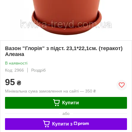
Вазон "Глорія" з підст. 23,1*22,1см. (теракот)
Алеана
В наявності
Код: 2966
Роздріб
95
₴
Мінімальна сума замовлення на сайті — 350 ₴
Купити
або
Купити з