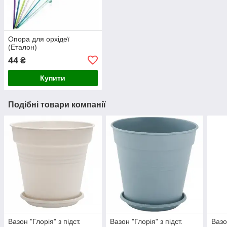
Опора для орхідеї
(Еталон)
44
₴
Купити
Подібні товари компанії
Вазон "Глорія" з підст.
Вазон "Глорія" з підст.
Вазо