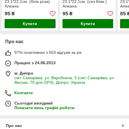
23,1*22,1см. (біла роза)
23,1*22,1см. (сиз.блак.)
23,1
Алеана
Алеана
Але
95
95
85
₴
₴
Купити
Купити
Про нас
97% позитивних з 563 відгуків за рік
Працює з 24.06.2013
м. Дніпро
смт. Самарівка; ул. Виробнича, 3 (смт. Самарівка; ул.
Висока, 70 для GPS), Дніпро, Україна
Контакти
Сьогодні вихідний
Показати весь графік роботи
Про нас