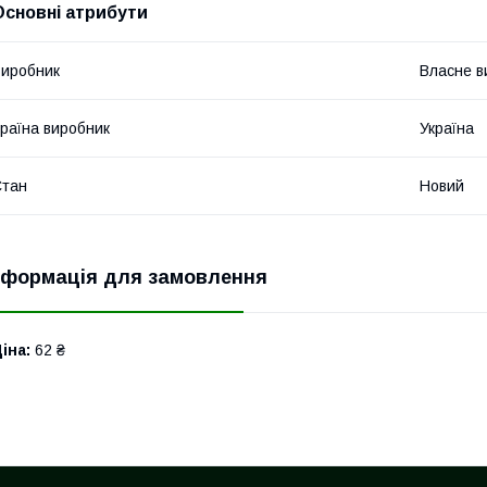
Основні атрибути
иробник
Власне в
раїна виробник
Україна
Стан
Новий
нформація для замовлення
іна:
62 ₴