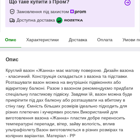
Що таке купити з Пром?
Замовлення під захистом
Доступна доставка
Опис
Характеристики
Доставка
Оплата
Умови п
Опис
Круглий вазон «Жанна» має матову поверхню. Дизайн вазона
- класичний. Конструкція складається з вазона та підставки.
Розташувати вазон можна на внутрішніх підвіконнях або
відкритому балконі. Разом з вазоном рекомендуємо придбати
спеціальну пластикову підвіску. Завдяки їй, вазон можна буде
прикріпити під дах балкону або розташувати на вбитому в
стіну гаку. Ємність більших розмірів ідеально підходить для
різних плетючих і кучерявих рослин.Використаний для
виготовлення вазона «Жанна» пластик добре переносить
температурні перепади, вітер, зайву вологість, вплив
ультрафіолету.Вазон виготовляється в різних розмірах та
колірних варіантах. Матеріал - PP