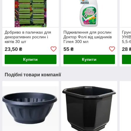
Добриво в паличках для
Підживлення для рослин
Грун
декоративних рослин і
Доктор Фолі від шкідників
УНІ
квітів 30 шт
Гілея 300 мл
5,5-
23,50
55
28
₴
₴
Купити
Купити
Подібні товари компанії