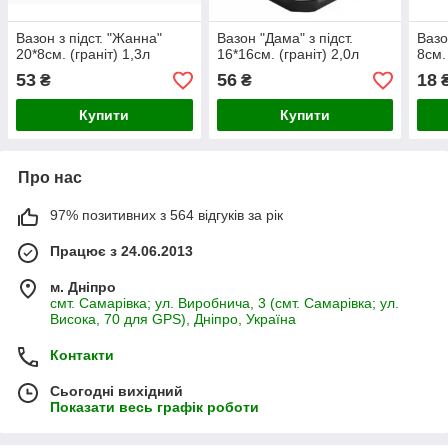
Вазон з підст. "Жанна"
Вазон "Дама" з підст.
Вазо
20*8см. (граніт) 1,3л
16*16см. (граніт) 2,0л
8см.
53
56
18
₴
₴
Купити
Купити
Про нас
97% позитивних з 564 відгуків за рік
Працює з 24.06.2013
м. Дніпро
смт. Самарівка; ул. Виробнича, 3 (смт. Самарівка; ул.
Висока, 70 для GPS), Дніпро, Україна
Контакти
Сьогодні вихідний
Показати весь графік роботи