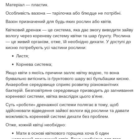
Матеріал — пластик.
Особливість вазона — тарілочка або блюдце не потрібні.
Вазон призначений для будь-яких рослин або квітів.
Квітковий дренаж — це система, яка дає змогу виводити зайву
вологу через кореневу систему квітки та шар ґрунту. Рослина
— це живий організм, отже, їй необхідно дихати. У доступі до
кисню потребують усі частини рослини:
Листя;
Корнева система;
Якщо квіти з якоїсь причини заллє квітку водою, то вона
буквально витіснить із ґрунтового шару всі бульбашки кисню.
Анаеробне середовище сприяє розвитку різноманітних
бактерій. Безповітряне середовище призводить до загнивання
кореневої системи, квітка внаслідок цього в'яне.
Суть «роботи» дренажної системи полягає в тому, щоб
здійснювати відведення зайвої вологи від рослини та давати
можливість кореневій системі дихати без проблем.
Отже, кожній квітці необхідно:
Мати в основі квіткового горщика хоча б один
невеликий дренажний отвір. Вона необхідна для того,