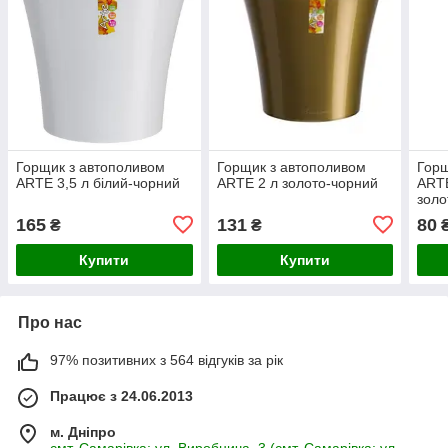
Горщик з автополивом
Горщик з автополивом
Горщ
ARTE 3,5 л білий-чорний
ARTE 2 л золото-чорний
ARTE
золо
165
131
80
₴
₴
Купити
Купити
Про нас
97% позитивних з 564 відгуків за рік
Працює з 24.06.2013
м. Дніпро
смт. Самарівка; ул. Виробнича, 3 (смт. Самарівка; ул.