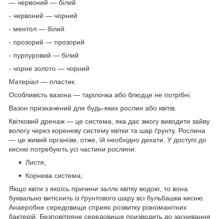
— червоний — білий
- червоний — чорний
- ментол — білий
- прозорий — прозорий
- пурпуровий — білий
- чорне золото — чорний
Матеріал — пластик.
Особливість вазона — тарілочка або блюдце не потрібні.
Вазон призначений для будь-яких рослин або квітів.
Квітковий дренаж — це система, яка дає змогу виводити зайву
вологу через кореневу систему квітки та шар ґрунту. Рослина
— це живий організм, отже, їй необхідно дихати. У доступі до
кисню потребують усі частини рослини:
Листя;
Корнева система;
Якщо квіти з якоїсь причини заллє квітку водою, то вона
буквально витіснить із ґрунтового шару всі бульбашки кисню.
Анаеробне середовище сприяє розвитку різноманітних
бактерій. Безповітряне середовище призводить до загнивання