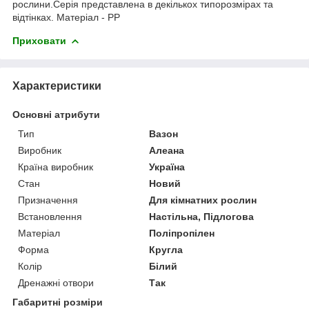
рослини.Серія представлена в декількох типорозмірах та
відтінках. Матеріал - PP
Приховати
Характеристики
Основні атрибути
Тип
Вазон
Виробник
Алеана
Країна виробник
Україна
Стан
Новий
Призначення
Для кімнатних рослин
Встановлення
Настільна, Підлогова
Матеріал
Поліпропілен
Форма
Кругла
Колір
Білий
Дренажні отвори
Так
Габаритні розміри