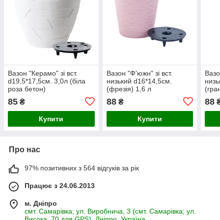
Вазон "Керамо" зі вст.
Вазон "Ф'южн" зі вст.
Вазо
d19,5*17,5см. 3,0л (біла
низький d16*14,5см.
низь
роза бетон)
(фрезія) 1,6 л
(гран
85
88
88
₴
₴
Купити
Купити
Про нас
97% позитивних з 564 відгуків за рік
Працює з 24.06.2013
м. Дніпро
смт. Самарівка; ул. Виробнича, 3 (смт. Самарівка; ул.
Висока, 70 для GPS), Дніпро, Україна