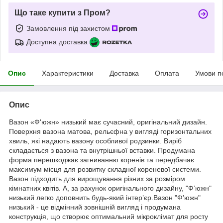
Що таке купити з Пром?
Замовлення під захистом
Доступна доставка
Опис
Характеристики
Доставка
Оплата
Умови п
Опис
Вазон «Ф'южн» низький має сучасний, оригінальний дизайн.
Поверхня вазона матова, рельєфна у вигляді горизонтальних
хвиль, які надають вазону особливої родзинки. Виріб
складається з вазона та внутрішньої вставки. Продумана
форма перешкоджає загниванню коренів та передбачає
максимум місця для розвитку складної кореневої системи.
Вазон підходить для вирощування різних за розміром
кімнатних квітів. А, за рахунок оригінального дизайну, "Ф’южн"
низький легко доповнить будь-який інтер’єр.Вазон "Ф'южн"
низький - це відмінний зовнішній вигляд і продумана
конструкція, що створює оптимальний мікроклімат для росту