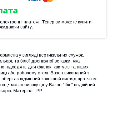
 електронні платежі. Тепер ви можете купити
окидаючи сайту.
формлена у вигляді вертикальних смужок.
льорі, та білої дренажної вставки, яка
о підходять для фіалок, кактусів та інших
лиці або робочому столі. Вазон виконаний з
• зберігає відмінний зовнішній вигляд протягом
ці;• має невисоку ціну.Вазон "Ібіс" подвійний
ьорів. Матеріал - PP