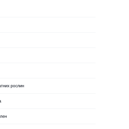
атних рослин
а
ілен