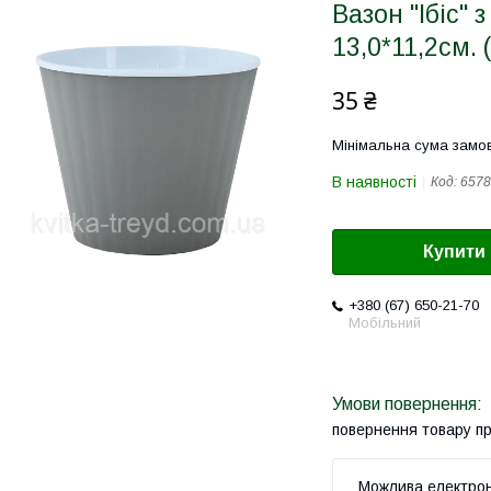
Вазон "Ібіс"
13,0*11,2см. 
35 ₴
Мінімальна сума замов
В наявності
Код:
6578
Купити
+380 (67) 650-21-70
Мобільний
повернення товару п