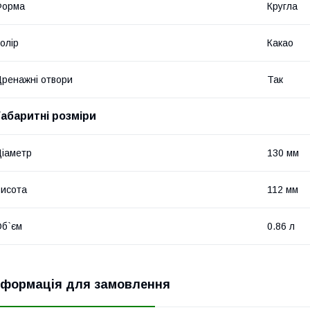
Форма
Кругла
олір
Какао
ренажні отвори
Так
Габаритні розміри
іаметр
130 мм
исота
112 мм
б`єм
0.86 л
нформація для замовлення