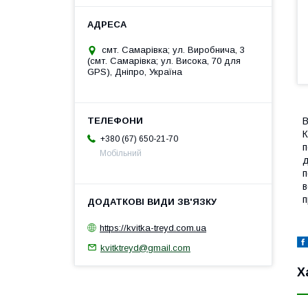
смт. Самарівка; ул. Виробнича, 3
(смт. Самарівка; ул. Висока, 70 для
GPS), Дніпро, Україна
В
К
+380 (67) 650-21-70
п
Мобільний
д
п
в
п
https://kvitka-treyd.com.ua
kvitktreyd@gmail.com
Х