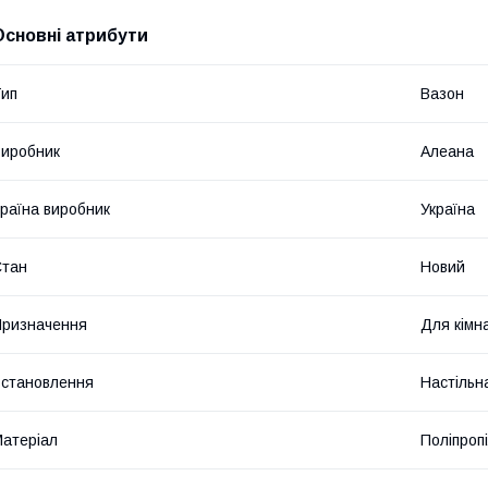
Основні атрибути
ип
Вазон
иробник
Алеана
раїна виробник
Україна
Стан
Новий
ризначення
Для кімн
становлення
Настільн
атеріал
Поліпроп