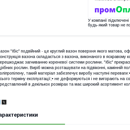
У компанії підключені
будь-який товар не п
азон "Ібіс" подвійний - це круглий вазон поверхня якого матова, о
онструкція вазона складається з вазона, виконаного в яскравому ко
ерешкоджає загниванню кореневої системи рослини. "Ібіс" прекрасн
рібних рослин. Виріб можна розташувати на підвіконні, камінній по
оліпропілену, такий матеріал забезпечує виробу наступні переваги:
сього терміну експлуатації;• не деформуються і не вигорають на сон
редставлений в декількох розмірах та має широкий асортимент кол
арактеристики