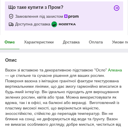
Що таке купити з Пром?
Замовлення під захистом
Доступна доставка
Опис
Характеристики
Доставка
Оплата
Умови п
Опис
Вазон зі вставкою та декоративною підставкою "Осло"
Алеана
— це стильне та сучасне рішення для ваших рослин.
Поверхня вазона з імітацією гранітної фактури текстурована
вертикальними лініями, що дає змогу гармонійно вписатися в
будь-який інтер'єр. Він ідеально підходить для вирощування
зелених рослин, квітів або трав. Можна використовувати як
вдома, так і в офісі, на балконі або веранді. Виготовлений із
пластику високої якості, що вирізняється міцністю,
зносостійкістю, стійкістю до перепадів температур. Він не
блякне на сонці, не деформується від води та ґрунту. Вазон
не вимагає особливого догляду, добре миється, чиститься від