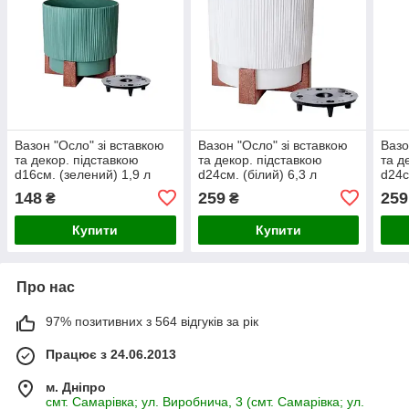
Вазон "Осло" зі вставкою
Вазон "Осло" зі вставкою
Вазо
та декор. підставкою
та декор. підставкою
та д
d16см. (зелений) 1,9 л
d24см. (білий) 6,3 л
d24с
148
259
259
₴
₴
Купити
Купити
Про нас
97% позитивних з 564 відгуків за рік
Працює з 24.06.2013
м. Дніпро
смт. Самарівка; ул. Виробнича, 3 (смт. Самарівка; ул.