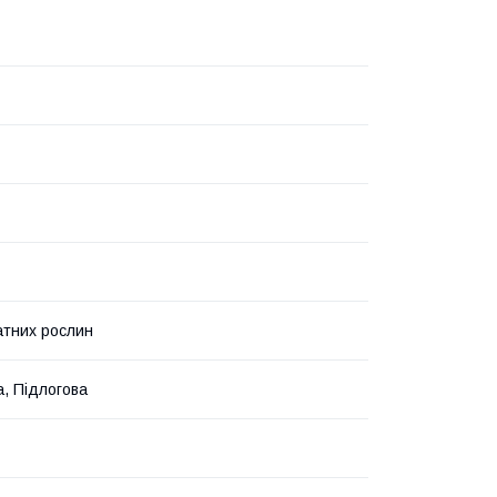
атних рослин
а, Підлогова