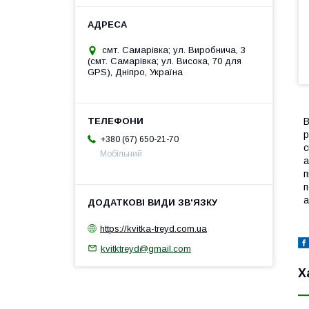
смт. Самарівка; ул. Виробнича, 3
(смт. Самарівка; ул. Висока, 70 для
GPS), Дніпро, Україна
В
р
+380 (67) 650-21-70
с
Мобільний
а
п
п
а
https://kvitka-treyd.com.ua
kvitktreyd@gmail.com
Х