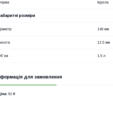
Форма
Кругла
Габаритні розміри
іаметр
140 мм
исота
12.5 мм
б`єм
1.5 л
нформація для замовлення
іна:
92 ₴