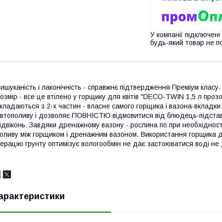
У компанії підключені
будь-який товар не п
ишуканість і лаконічність - справжнє підтвердження Преміум класу.
озмір - все це втілено у горщику для квітів "DECO-TWIN 1,5 л проз
кладаються з 2-х частин - власне самого горщика і вазона-вкладк
втополиву і дозволяє ПОВНІСТЮ відмовитися від блюдець-підставо
ідвіконь. Завдяки дренажному вазону - рослина по при необхіднос
оливу між горщиком і дренажним вазоном. Використання горщика д
ерацію грунту оптимізує вологообмін не дає застоюватися воді не
арактеристики