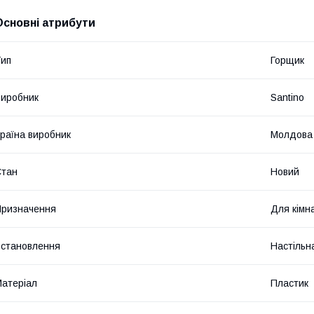
Основні атрибути
ип
Горщик
иробник
Santino
раїна виробник
Молдова
Стан
Новий
ризначення
Для кімн
становлення
Настільн
атеріал
Пластик