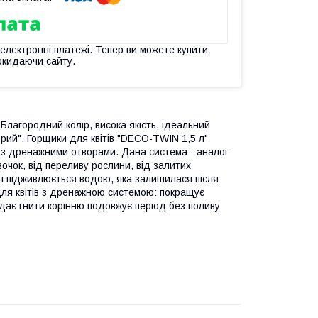
 електронні платежі. Тепер ви можете купити
окидаючи сайту.
 Благородний колір, висока якість, ідеальний
орий". Горщики для квітів "DECO-TWIN 1,5 л"
и з дренажними отворами. Дана система - аналог
чок, від переливу рослини, від залитих
ті підживлюється водою, яка залишилася після
ля квітів з дренажною системою: покращує
 дає гнити корінню подовжує період без поливу