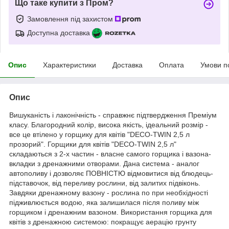
Що таке купити з Пром?
Замовлення під захистом
Доступна доставка
Опис
Характеристики
Доставка
Оплата
Умови п
Опис
Вишуканість і лаконічність - справжнє підтвердження Преміум
класу. Благородний колір, висока якість, ідеальний розмір -
все це втілено у горщику для квітів "DECO-TWIN 2,5 л
прозорий". Горщики для квітів "DECO-TWIN 2,5 л"
складаються з 2-х частин - власне самого горщика і вазона-
вкладки з дренажними отворами. Дана система - аналог
автополиву і дозволяє ПОВНІСТЮ відмовитися від блюдець-
підставочок, від переливу рослини, від залитих підвіконь.
Завдяки дренажному вазону - рослина по при необхідності
підживлюється водою, яка залишилася після поливу між
горщиком і дренажним вазоном. Використання горщика для
квітів з дренажною системою: покращує аерацію грунту