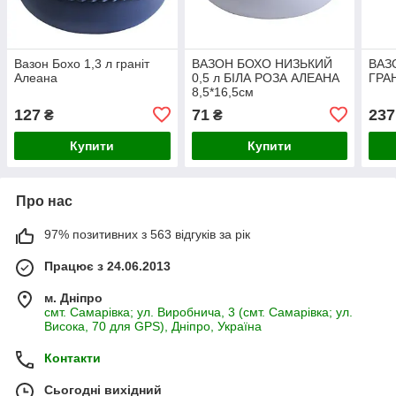
Вазон Бохо 1,3 л граніт
ВАЗОН БОХО НИЗЬКИЙ
ВАЗ
Алеана
0,5 л БІЛА РОЗА АЛЕАНА
ГРА
8,5*16,5см
127
71
237
₴
₴
Купити
Купити
Про нас
97% позитивних з 563 відгуків за рік
Працює з 24.06.2013
м. Дніпро
смт. Самарівка; ул. Виробнича, 3 (смт. Самарівка; ул.
Висока, 70 для GPS), Дніпро, Україна
Контакти
Сьогодні вихідний