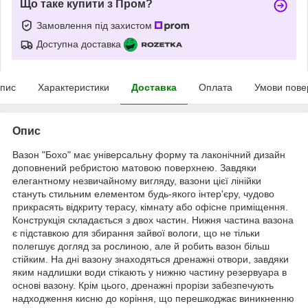
Що таке купити з Пром?
Замовлення під захистом
Доступна доставка
пис
Характеристики
Доставка
Оплата
Умови пове
Опис
Вазон "Бохо" має універсальну форму та лаконічний дизайн
доповнений ребристою матовою поверхнею. Завдяки
елегантному незвичайному вигляду, вазони цієї лінійки
стануть стильним елементом будь-якого інтер'єру, чудово
прикрасять відкриту терасу, кімнату або офісне приміщення.
Конструкція складається з двох частин. Нижня частина вазона
є підставкою для збирання зайвої вологи, що не тільки
полегшує догляд за рослиною, але й робить вазон більш
стійким. На дні вазону знаходяться дренажні отвори, завдяки
яким надлишки води стікають у нижню частину резервуара в
основі вазону. Крім цього, дренажні прорізи забезпечують
надходження кисню до коріння, що перешкоджає виникненню