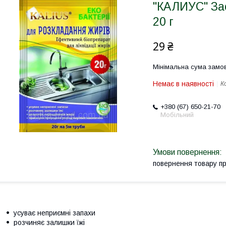
"КАЛИУС" За
20 г
29 ₴
Мінімальна сума замов
Немає в наявності
К
+380 (67) 650-21-70
Мобільний
повернення товару п
усуває неприємні запахи
розчиняє залишки їжі