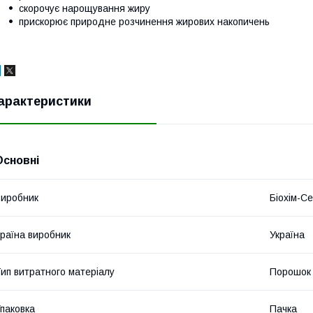
скорочує нарощування жиру
прискорює природне розчинення жирових накопичень
арактеристики
Основні
иробник
Біохім-Се
раїна виробник
Україна
ип витратного матеріалу
Порошок
паковка
Пачка