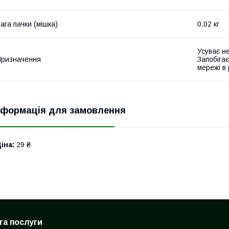
ага пачки (мішка)
0.02 кг
Усуває н
ризначення
Запобігає
мережі в
нформація для замовлення
іна:
29 ₴
та послуги