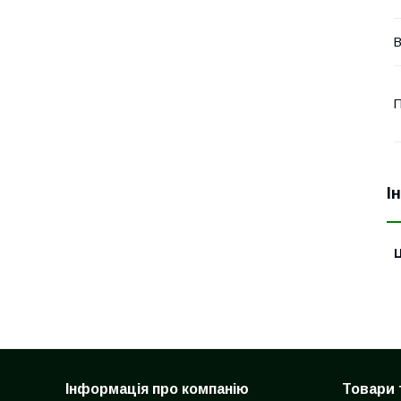
В
П
І
Ц
Інформація про компанію
Товари 