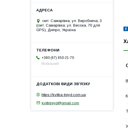
смт. Самарівка; ул. Виробнича, 3
(смт. Самарівка; ул. Висока, 70 для
GPS), Дніпро, Україна
Х
+380 (67) 650-21-70
Мобільний
В
https://kvitka-treyd.com.ua
К
kvitktreyd@gmail.com
Т
У