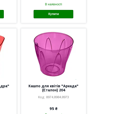
В наявності
Купити
адра"
Кашпо для квітів "Аркада"
(Еталон) 204
8974,8984,8973
95 ₴