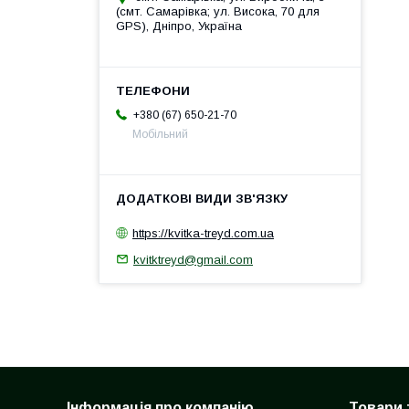
(смт. Самарівка; ул. Висока, 70 для
GPS), Дніпро, Україна
+380 (67) 650-21-70
Мобільний
https://kvitka-treyd.com.ua
kvitktreyd@gmail.com
Інформація про компанію
Товари 