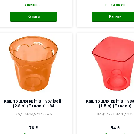
В наявності
В наявності
Купити
Купити
Кашпо для квітів "Колізей"
Кашпо для квітів "Кв
(2.8 л) (Еталон) 184
(1.5 л) (Еталон)
6624,9724,6626
4271,4270,5243
78 ₴
54 ₴