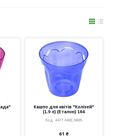
када"
Кашпо для квітів "Колізей"
(1.9 л) (Еталон) 164
4477,4481,9885
61 ₴